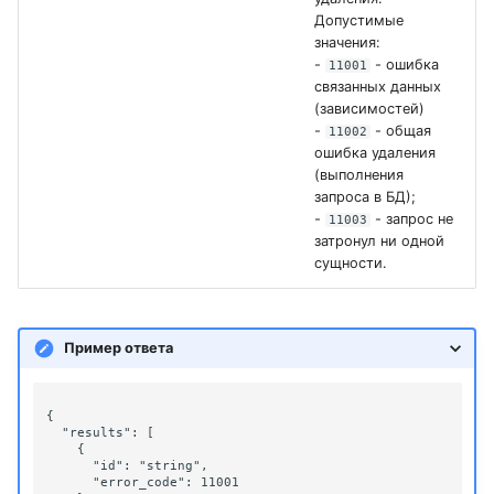
Допустимые
Режимы работы
значения:
Платформы Радар
-
- ошибка
11001
связанных данных
(зависимостей)
Настройка платформы
-
- общая
11002
для работы в DNS
ошибка удаления
инфраструктуре
(выполнения
запроса в БД);
-
- запрос не
Установка контента,
11003
затронул ни одной
поставляемого с
сущности.
платформой
Возможные проблемы
Пример ответа
при эксплуатации
платформы
{

  "results": [

    {

      "id": "string",

      "error_code": 11001
