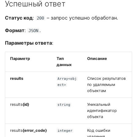
Успешный ответ
Настройка ограничени
пользователей
рабочему столу
Добавление результата
олучение свойств полей
ID происшествий
Ограничение доступа к
табличных списков и
неуспешных попыток
отдельным
"сработки" правила к
сообщений и действий
Обнаружение и
Обновление записи
отчету отдельным
списка действий
Статус код
:
– запрос успешно обработан.
200
входа в платформу
пользователям
инциденту
пользователей
обновление данных о 
табличного списка
пользователям
Создание/обновление
пользователей
инцидентов из
Формат
:
.
JSON
Настройка конфигурац
Создание инцидента на
уязвимостей
Удаление записи
Генерация отчета
для повышения
Параметры ответа
:
основе результата
табличного списка
производительности
"сработки" правила
Массовое изменение
Скачать отчет их архи
статуса инцидентов
Удаление списка запис
Параметр
Тип
Описание
Локальные сети
данных
Поиск событий по ID
табличного списка
происшествия
Массовое изменение
results
Список результатов
Array<obj
Параметры сервисов
пользователя инцидент
Удаление всех записей
по удаляемым
ect>
Поиск событий по ID
табличного списка
объектам
Проверка работы
результата
Массовое изменение
сервисов
группы пользователей
Группировка записей
results
{id}
Уникальный
string
инцидентов
табличного списка
идентификатор
Изменение конфигурац
объекта
сервисов Платформы
Массовое обновление
results
{error_code}
Код ошибки
integer
Радар
табличных списков
удаления.