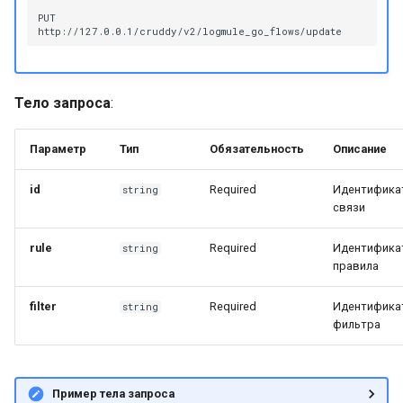
Настройка платформы д
PUT

работы в DNS
инфраструктуре
Установка контента,
Тело запроса
:
поставляемого с
платформой
Параметр
Тип
Обязательность
Описание
Возможные проблемы п
id
Required
Идентифика
string
эксплуатации платформ
связи
rule
Required
Идентифика
string
правила
filter
Required
Идентифика
string
фильтра
Пример тела запроса