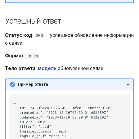
Успешный ответ
Статус код
:
– успешное обновление информации
200
о связи.
Формат
:
.
JSON
Тело ответа
:
модель
обновленной связи.
Пример ответа
{{

  "id": "497f6eca-6276-4993-bfeb-53cbbbba6f08",

  "created_at": "2023-12-20T00:00:01.652259Z",

  "updated_at": "2023-12-20T00:00:01.652259Z",

  "rule": "uuid",

  "filter": "uuid",

  "logmule_go_rule": null,

  "logmule_go_filter": null,
