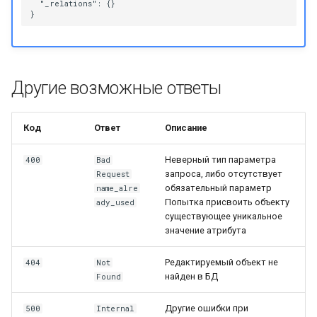
  "_relations": {}

Другие возможные ответы
Код
Ответ
Описание
Неверный тип параметра
400
Bad
запроса, либо отсутствует
Request
обязательный параметр
name_alre
Попытка присвоить объекту
ady_used
существующее уникальное
значение атрибута
Редактируемый объект не
404
Not
найден в БД
Found
Другие ошибки при
500
Internal