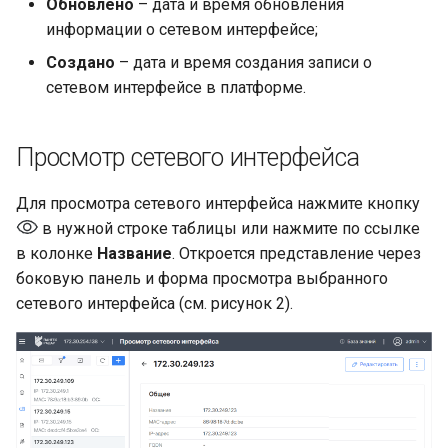
Обновлено
– дата и время обновления
Настройка платформы д
информации о сетевом интерфейсе;
работы в DNS
инфраструктуре
Создано
– дата и время создания записи о
сетевом интерфейсе в платформе.
Установка контента,
поставляемого с
Просмотр сетевого интерфейса
платформой
Возможные проблемы п
Для просмотра сетевого интерфейса нажмите кнопку
эксплуатации платформ
в нужной строке таблицы или нажмите по ссылке
в колонке
Название
. Откроется представление через
боковую панель и форма просмотра выбранного
сетевого интерфейса (см. рисунок 2).