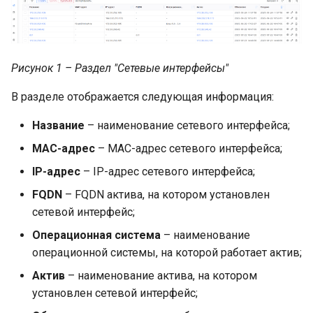
пользователям
сообщений и действий
Настройка конфигурации
пользователей
для повышения
производительности
Рисунок 1 – Раздел "Сетевые интерфейсы"
В разделе отображается следующая информация:
Локальные сети
Название
– наименование сетевого интерфейса;
Параметры сервисов
MAC-адрес
– MAC-адрес сетевого интерфейса;
Проверка работы серви
IP-адрес
– IP-адрес сетевого интерфейса;
FQDN
– FQDN актива, на котором установлен
Изменение конфигураци
сетевой интерфейс;
сервисов Платформы
Радар
Операционная система
– наименование
операционной системы, на которой работает актив;
Режимы работы
Актив
– наименование актива, на котором
Платформы Радар
установлен сетевой интерфейс;