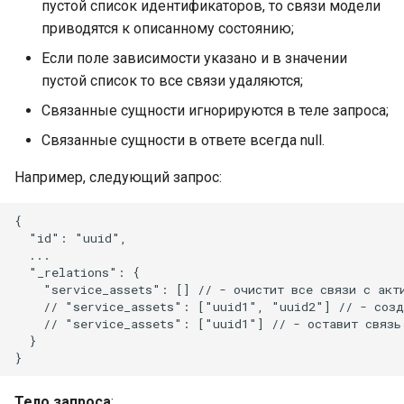
пустой список идентификаторов, то связи модели
пользователям
"сработки" правила к
сообщений и действий
Обнаружение и
Ограничение доступа к
табличных списков и
приводятся к описанному состоянию;
Настройка конфигурации
инциденту
пользователей
обновление данных о П
Обновление записи
отчету отдельным
Создание/обновление
списка действий
Если поле зависимости указано и в значении
для повышения
табличного списка
пользователям
инцидентов из
пользователей
пустой список то все связи удаляются;
производительности
Создание инцидента на
уязвимостей
основе результата
Удаление записи
Генерация отчета
Связанные сущности игнорируются в теле запроса;
Локальные сети
"сработки" правила
табличного списка
Массовое изменение
Связанные сущности в ответе всегда null.
статуса инцидентов
Скачать отчет их архива
Параметры сервисов
Поиск событий по ID
Удаление списка записе
Например, следующий запрос:
происшествия
табличного списка
Массовое изменение
Проверка работы серви
пользователя инциденто
{

Поиск событий по ID
Удаление всех записей
  "id": "uuid",

  ...

Изменение конфигураци
результата
табличного списка
Массовое изменение
  "_relations": {

сервисов Платформы
группы пользователей
    "service_assets": [] // - очистит все связи с акти
Радар
инцидентов
Группировка записей
    // "service_assets": ["uuid1", "uuid2"] // - созда
    // "service_assets": ["uuid1"] // - оставит связь 
табличного списка
  }

Режимы работы
Платформы Радар
Массовое обновление
табличных списков
Тело запроса
: