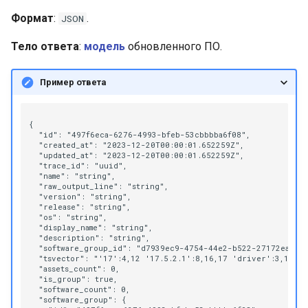
Формат
:
.
JSON
Тело ответа
:
модель
обновленного ПО.
Пример ответа
{

  "id": "497f6eca-6276-4993-bfeb-53cbbbba6f08",

  "created_at": "2023-12-20T00:00:01.652259Z",

  "updated_at": "2023-12-20T00:00:01.652259Z",

  "trace_id": "uuid",

  "name": "string",

  "raw_output_line": "string",

  "version": "string",

  "release": "string",

  "os": "string",

  "display_name": "string",

  "description": "string",

  "software_group_id": "d7939ec9-4754-44e2-b522-27172eae465
  "tsvector": "'17':4,12 '17.5.2.1':8,16,17 'driver':3,11 'f
  "assets_count": 0,

  "is_group": true,

  "software_count": 0,

  "software_group": {
