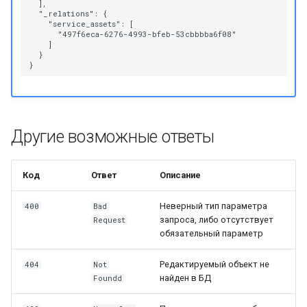
  ],

  "_relations": {

    "service_assets": [

      "497f6eca-6276-4993-bfeb-53cbbbba6f08"

    ]

  }

Другие возможные ответы
Код
Ответ
Описание
Неверный тип параметра
400
Bad
запроса, либо отсутствует
Request
обязательный параметр
Редактируемый объект не
404
Not
найден в БД
Foundd