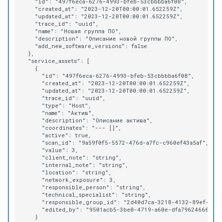
    "id": "497f6eca-6276-4993-bfeb-53cbbbba6f08",

    "created_at": "2023-12-20T00:00:01.652259Z",

    "updated_at": "2023-12-20T00:00:01.652259Z",

    "trace_id": "uuid",

    "name": "Новая группа ПО",

    "description": "Описание новой группы ПО",

    "add_new_software_versions": false

  },

  "service_assets": [

    {

      "id": "497f6eca-6276-4993-bfeb-53cbbbba6f08",

      "created_at": "2023-12-20T00:00:01.652259Z",

      "updated_at": "2023-12-20T00:00:01.652259Z",

      "trace_id": "uuid",

      "type": "Host",

      "name": "Актив",

      "description": "Описание актива",

      "coordinates": "--- []",

      "active": true,

      "scan_id": "9a59f0f5-5572-476d-a7fc-c960ef43a5af",

      "value": 3,

      "client_note": "string",

      "internal_note": "string",

      "location": "string",

      "network_exposure": 3,

      "responsible_person": "string",

      "technical_specialist": "string",

      "responsible_group_id": "2d40d7ca-3218-4132-89ef-42e2
      "edited_by": "9501acb5-3be0-4719-a60e-dfa79624666c"

    }
