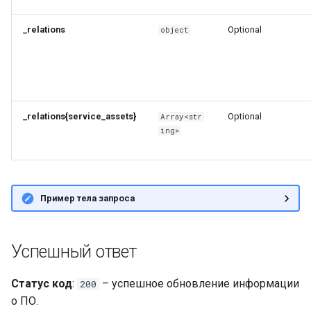
_relations
Optional
object
_relations{service_assets}
Optional
Array<str
ing>
Пример тела запроса
Успешный ответ
Статус код
:
– успешное обновление информации
200
о ПО.