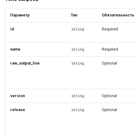
Настройка платформы д
работы в DNS
Параметр
Тип
Обязательность
инфраструктуре
id
Required
string
Установка контента,
поставляемого с
платформой
name
Required
string
Возможные проблемы п
raw_output_line
Optional
string
эксплуатации платформ
version
Optional
string
release
Optional
string