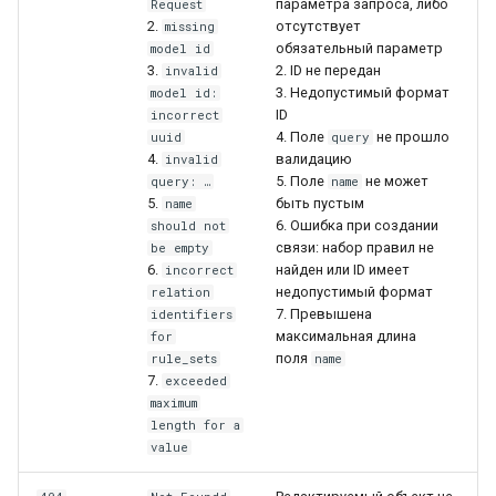
параметра запроса, либо
Request
2.
отсутствует
missing
обязательный параметр
model id
3.
2. ID не передан
invalid
3. Недопустимый формат
model id:
ID
incorrect
4. Поле
не прошло
uuid
query
4.
валидацию
invalid
5. Поле
не может
query: …
name
5.
быть пустым
name
6. Ошибка при создании
should not
связи: набор правил не
be empty
6.
найден или ID имеет
incorrect
недопустимый формат
relation
7. Превышена
identifiers
максимальная длина
for
поля
rule_sets
name
7.
exceeded
maximum
length for a
value