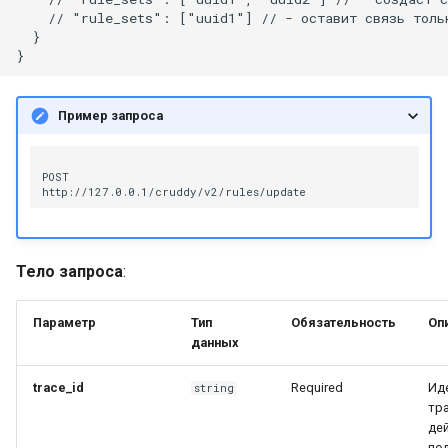
Настройка платформы д
    // "rule_sets": ["uuid1"] // - оставит связь тольк
работы в DNS
  }

инфраструктуре
Установка контента,
Пример запроса
поставляемого с
платформой
POST

Возможные проблемы п
эксплуатации платформ
Тело запроса
:
Параметр
Тип
Обязательность
Оп
данных
trace_id
Required
Ид
string
тр
де
по