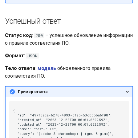
Успешный ответ
Статус код
:
– успешное обновление информации
200
о правиле соответствия ПО.
Формат
:
.
JSON
Тело ответа
:
модель
обновленного правила
соответствия ПО.
Пример ответа
{

  "id": "497f6eca-6276-4993-bfeb-53cbbbba6f08",

  "created_at": "2023-12-20T00:00:01.652259Z",

  "updated_at": "2023-12-20T00:00:01.652259Z",

  "name": "test-rule",

  "query": "(adobe & photoshop) | (gnu & gimp)",
