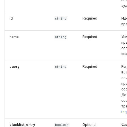
ау
id
Required
Ид
string
пр
name
Required
Ун
string
пр
соо
зн
query
Required
Ре
string
вы
оп
пр
со
До
со
тр
tsq
blacklist_entry
Optional
Фл
boolean