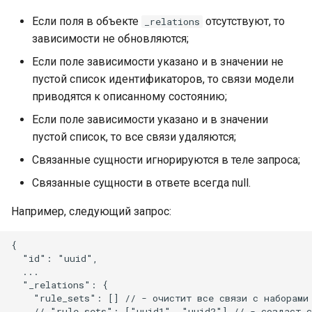
пользователям
"сработки" правила к
сообщений и действий
Обнаружение и
Ограничение доступа к
табличных списков и
Если поля в объекте
отсутствуют, то
_relations
Настройка конфигурации
инциденту
пользователей
обновление данных о П
Обновление записи
отчету отдельным
Создание/обновление
списка действий
зависимости не обновляются;
для повышения
табличного списка
пользователям
инцидентов из
пользователей
Если поле зависимости указано и в значении не
производительности
Создание инцидента на
уязвимостей
пустой список идентификаторов, то связи модели
основе результата
Удаление записи
Генерация отчета
приводятся к описанному состоянию;
Локальные сети
"сработки" правила
табличного списка
Массовое изменение
статуса инцидентов
Скачать отчет их архива
Если поле зависимости указано и в значении
Параметры сервисов
Поиск событий по ID
Удаление списка записе
пустой список, то все связи удаляются;
происшествия
табличного списка
Массовое изменение
Связанные сущности игнорируются в теле запроса;
Проверка работы серви
пользователя инциденто
Связанные сущности в ответе всегда null.
Поиск событий по ID
Удаление всех записей
Изменение конфигураци
результата
табличного списка
Массовое изменение
Например, следующий запрос:
сервисов Платформы
группы пользователей
Радар
инцидентов
Группировка записей
{

табличного списка
  "id": "uuid",

Режимы работы
  ...

Платформы Радар
  "_relations": {

Массовое обновление
    "rule_sets": [] // - очистит все связи с наборами 
табличных списков
    // "rule_sets": ["uuid1", "uuid2"] // - создаст св