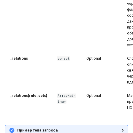
чер
фла
со
да
пр
об
до
ус
_relations
Optional
Сл
object
оп
св
че
ид
_relations{rule_sets}
Optional
Ма
Array<str
пр
ing>
ПО
Пример тела запроса