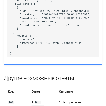
  "blacklist_entry": false,

  "rule_sets": [

    {

      "id": "497f6eca-6276-4993-bfeb-53cbbbba6f08",

      "created_at": "2023-12-20T00:00:01.652259Z",

      "updated_at": "2023-12-20T00:00:01.652259Z",

      "name": "New rule set",

      "create_service_asset_findings": false

    }

  ],

  "_relations": {

    "rule_sets": [

      "497f6eca-6276-4993-bfeb-53cbbbba6f08"

    ]

  }

Другие возможные ответы
Код
Ответ
Описание
1.
1. Неверный тип
400
Bad