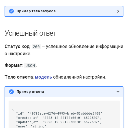
Настройка платформы д
работы в DNS
Пример тела запроса
инфраструктуре
Установка контента,
Успешный ответ
поставляемого с
платформой
Статус код
:
– успешное обновление информации
200
о настройке.
Возможные проблемы п
эксплуатации платформ
Формат
:
.
JSON
Тело ответа
:
модель
обновленной настройки.
Пример ответа
{

  "id": "497f6eca-6276-4993-bfeb-53cbbbba6f08",

  "created_at": "2023-12-20T00:00:01.652259Z",

  "updated_at": "2023-12-20T00:00:01.652259Z",

  "name": "string",
