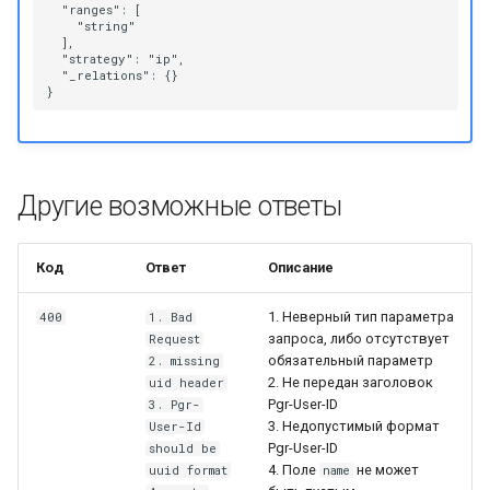
  "ranges": [

    "string"

  ],

  "strategy": "ip",

  "_relations": {}

Другие возможные ответы
Код
Ответ
Описание
1. Неверный тип параметра
400
1. Bad
запроса, либо отсутствует
Request
обязательный параметр
2. missing
2. Не передан заголовок
uid header
Pgr-User-ID
3. Pgr-
3. Недопустимый формат
User-Id
Pgr-User-ID
should be
4. Поле
не может
uuid format
name