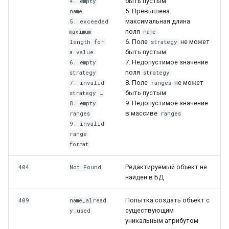
быть пустым
4. empty
5. Превышена
name
максимальная длина
5. exceeded
поля
maximum
name
6. Поле
не может
length for
strategy
быть пустым
a value
7. Недопустимое значение
6. empty
поля
strategy
strategy
8. Поле
не может
7. invalid
ranges
быть пустым
strategy …
9. Недопустимое значение
8. empty
в массиве
ranges
ranges
9. invalid
range
format
Редактируемый объект не
404
Not Found
найден в БД
Попытка создать объект с
409
name_alread
существующим
y_used
уникальным атрибутом