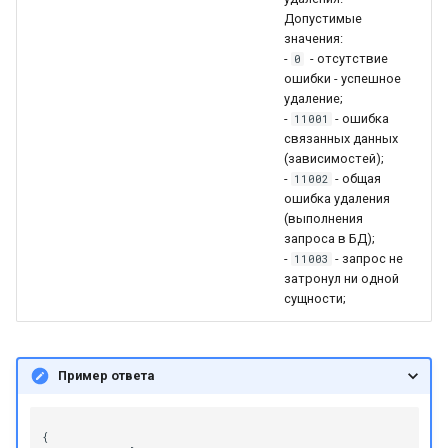
Настройка платформы д
Допустимые
работы в DNS
значения:
инфраструктуре
-
- отсутствие
0
ошибки - успешное
удаление;
Установка контента,
-
- ошибка
11001
поставляемого с
связанных данных
платформой
(зависимостей);
-
- общая
11002
ошибка удаления
Возможные проблемы п
(выполнения
эксплуатации платформ
запроса в БД);
-
- запрос не
11003
затронул ни одной
сущности;
Пример ответа
{
