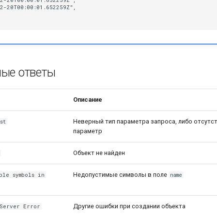
2-20T00:00:01.652259Z",

2-20T00:00:01.652259Z",

ые ответы
Описание
Неверный тип параметра запроса, либо отсутс
st
параметр
Объект не найден
Недопустимые символы в поле
ble symbols in
name
Другие ошибки при создании объекта
 Server Error