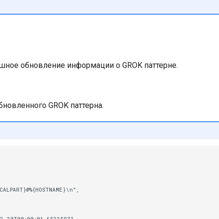
шное обновление информации о GROK паттерне.
бновленного GROK паттерна.
CALPART}@%{HOSTNAME}\n",
